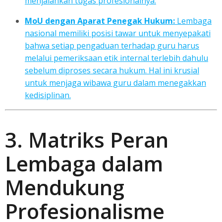
menjalankan tugas profesionalnya.
MoU dengan Aparat Penegak Hukum:
Lembaga
nasional memiliki posisi tawar untuk menyepakati
bahwa setiap pengaduan terhadap guru harus
melalui pemeriksaan etik internal terlebih dahulu
sebelum diproses secara hukum. Hal ini krusial
untuk menjaga wibawa guru dalam menegakkan
kedisiplinan.
3. Matriks Peran
Lembaga dalam
Mendukung
Profesionalisme