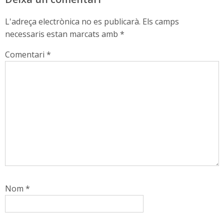
L'adreça electrònica no es publicarà.
Els camps
necessaris estan marcats amb
*
Comentari
*
Nom
*