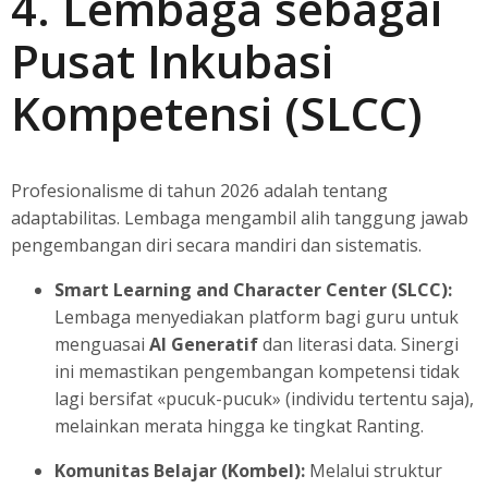
4. Lembaga sebagai
Pusat Inkubasi
Kompetensi (SLCC)
Profesionalisme di tahun 2026 adalah tentang
adaptabilitas. Lembaga mengambil alih tanggung jawab
pengembangan diri secara mandiri dan sistematis.
Smart Learning and Character Center (SLCC):
Lembaga menyediakan platform bagi guru untuk
menguasai
AI Generatif
dan literasi data. Sinergi
ini memastikan pengembangan kompetensi tidak
lagi bersifat «pucuk-pucuk» (individu tertentu saja),
melainkan merata hingga ke tingkat Ranting.
Komunitas Belajar (Kombel):
Melalui struktur