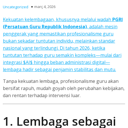
març 4, 2026
Uncategorized
Kekuatan kelembagaan, khususnya melalui wadah
PGRI
(Persatuan Guru Republik Indonesia)
, adalah mesin
penggerak yang memastikan profesionalisme guru
bukan sekadar tuntutan individu, melainkan standar
nasional yang terlindungi. Di tahun 2026, ketika
tuntutan terhadap guru semakin kompleks—mulai dari
integrasi
$AI$
hingga beban administrasi digital—
lembaga hadir sebagai penjamin stabilitas dan mutu.
Tanpa kekuatan lembaga, profesionalisme guru akan
bersifat rapuh, mudah goyah oleh perubahan kebijakan,
dan rentan terhadap intervensi luar.
1. Lembaga sebagai